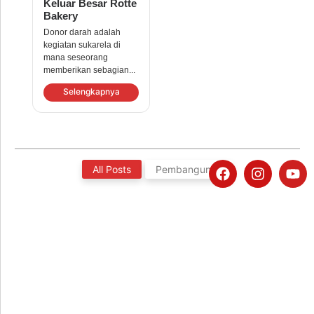
Keluar Besar Rotte
Bakery
Donor darah adalah
kegiatan sukarela di
mana seseorang
memberikan sebagian...
Selengkapnya
All Posts
Pembangunan
Wakaf Pabrik Roti Indonesia di
Palestina
“Kalau Anda mau bicara tentang makanan, kami berharap
kami menemukan beberapa potong roti untuk dimakan”
Melihat kondisi yang sangat memprihatinkan...