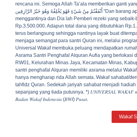
rencana ini. Semoga Allah Ta’ala memberikan ganti yang lebi
أَنْفَقْتُمْ مِنْ شَيْءٍ فَهُوَ يُخْلِفُهُ وَهُوَ خَيْرُ الرَّازِقِين “Dan barang apa saja yang kamu nafkahkan, maka Allah akan
menggantinya dan Dia lah Pemberi rezeki yang sebaik-ba
Rp.3.500.000. Adapun total dana yang dibutuhkan Rp.1.
terus berlangsung sehingga nantinya layak buat ditemp
menjaga semangat para santri Quran ini, melalui prog
Universal Wakaf membuka peluang mendapatkan rumah
Asrama Santri Penghafal Alquran Aufia yang berlokasi
RW01, Kelurahan Minas Jaya, Kecamatan Minas, Kabupat
santri penghafal Alquran memiliki asrama melalui Wak
hanya mengharap rida Allah semata. Wakaf sahabat
tahfidz Quran. Sedekah jariyah sahabat menjadi hadiah
sepanjang yang tiada putusnya. *) 𝑈𝑁𝐼𝑉𝐸𝑅𝑆𝐴𝐿 𝑊𝐴𝐾𝐴𝐹 𝑚𝑒𝑟𝑢𝑝𝑎𝑘𝑎𝑛 
𝐵𝑎𝑑𝑎𝑛 𝑊𝑎𝑘𝑎𝑓 𝐼𝑛𝑑𝑜𝑛𝑒𝑠𝑖𝑎 (𝐵𝑊𝐼) 𝑃𝑢𝑠𝑎𝑡.
Wakaf S