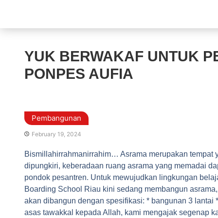
YUK BERWAKAF UNTUK 
PONPES AUFIA
Pembangunan
February 19, 2024
Bismillahirrahmanirrahim… Asrama merupakan tempat yan
dipungkiri, keberadaan ruang asrama yang memadai dap
pondok pesantren. Untuk mewujudkan lingkungan belaja
Boarding School Riau kini sedang membangun asrama,
akan dibangun dengan spesifikasi: * bangunan 3 lantai 
asas tawakkal kepada Allah, kami mengajak segenap ka