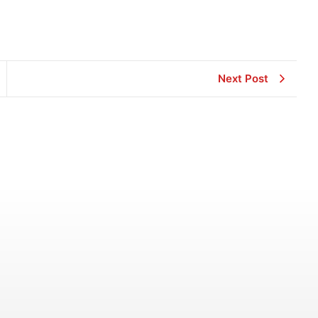
Next Post
Literasi Wakaf
Materi Talkshow Research Expose
Seri 6
May 13, 2024