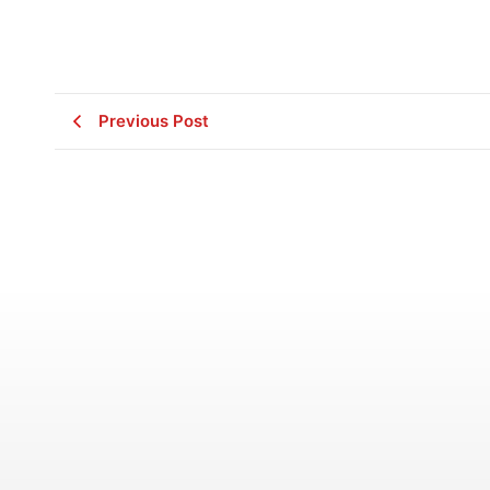
Previous Post
Literasi Wakaf
Indeks Wakaf Nasional 2021
May 13, 2024