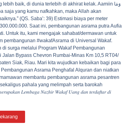
h baik, di dunia terlebih di akhirat kelak. Aamiin وَمَا
iknya.” (QS. Saba’: 39) Estimasi biaya per meter
300.000.000. Saat ini, pembangunan asrama putra Aufia
ati. Untuk itu, kami mengajak sahabat/dermawan untuk
ram pembangunan #wakafAsrama di Universal Wakaf.
 di surga melalui Program Wakaf Pembangunan
 di Jalan Bypass Chevron Rumbai-Minas Km 10,5 RT04/
en Siak, Riau. Mari kita wujudkan kebaikan bagi para
af Pembangunan Asrama Penghafal Alquran dan niatkan
/dermamawan membantu pembangunan asrama pesantren
 sekaligus pahala yang melimpah serta barokah
𝐿𝑒𝑚𝑏𝑎𝑔𝑎 𝑁𝑎𝑧ℎ𝑖𝑟 𝑊𝑎𝑘𝑎𝑓 𝑈𝑎𝑛𝑔 𝑑𝑎𝑛 𝑡𝑒𝑟𝑑𝑎𝑓𝑡𝑎𝑟 𝑑𝑖
ekarang