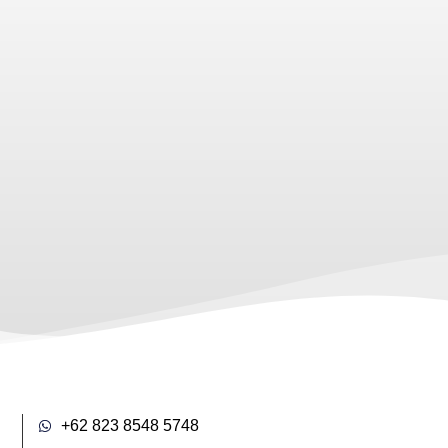
an
Literasi Wakaf
an Nazhir
Wakaf Uang di
ng
Indonesia
May 13, 2024
+62 823 8548 5748